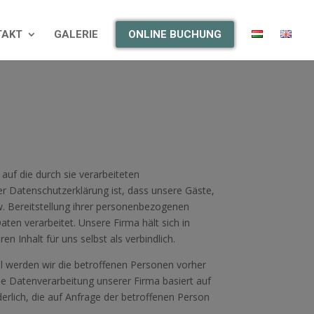
TAKT
GALERIE
ONLINE BUCHUNG
auf die durch sie verarbeiteten
 Datenschutzerklärung ist, dass unsere Gäste,
w. Bereitstellung ihrer personenbezogenen
en verarbeitet. Unsere Firma hält sich in
 Inhalt für uns selbst als verbindlich.
all werden wir die betroffenen Personen vorher
Die Datenverarbeitung unserer Firma basiert auf
derlich, die auf Anfrage der betroffenen Person