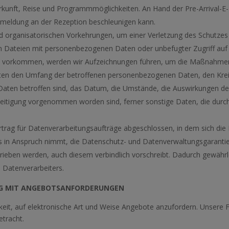
terkunft, Reise und Programmmöglichkeiten. An Hand der Pre-Arrival-E
Anmeldung an der Rezeption beschleunigen kann.
 und organisatorischen Vorkehrungen, um einer Verletzung des Schutz
Dateien mit personenbezogenen Daten oder unbefugter Zugriff auf di
 vorkommen, werden wir Aufzeichnungen führen, um die Maßnahmen 
lten den Umfang der betroffenen personenbezogenen Daten, den Kreis
aten betroffen sind, das Datum, die Umstände, die Auswirkungen d
eitigung vorgenommen worden sind, ferner sonstige Daten, die durch
rag für Datenverarbeitungsaufträge abgeschlossen, in dem sich die N
rs in Anspruch nimmt, die Datenschutz- und Datenverwaltungsgarantie
hrieben werden, auch diesem verbindlich vorschreibt. Dadurch gewährl
 Datenverarbeiters.
NG MIT ANGEBOTSANFORDERUNGEN
eit, auf elektronische Art und Weise Angebote anzufordern. Unsere F
etracht.