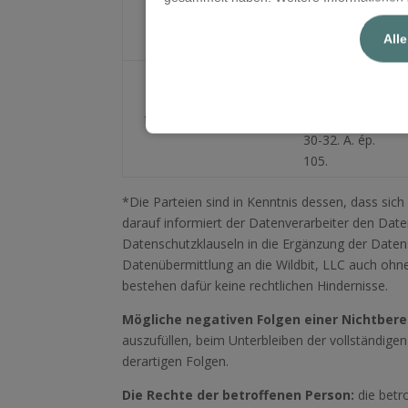
D-Edge SAS
Poissonnière,
75009 Paris,
All
France
1061
Budapest,
thePass Kft.
Király utca
30-32. A. ép.
105.
*Die Parteien sind in Kenntnis dessen, dass sich
darauf informiert der Datenverarbeiter den Dat
Datenschutzklauseln in die Ergänzung der Date
Datenübermittlung an die Wildbit, LLC auch ohn
bestehen dafür keine rechtlichen Hindernisse.
Mögliche negativen Folgen einer Nichtber
auszufüllen, beim Unterbleiben der vollständige
derartigen Folgen.
Die Rechte der betroffenen Person:
die betr