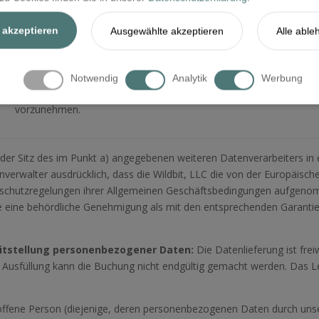
Vertriebskanäle zu behandeln.
e akzeptieren
Ausgewählte akzeptieren
Alle able
SabeeApp um die Preise und freie Zimmerkapazitäten nicht in me
Notwendig
Analytik
Werbung
selbstständigen System zu behandeln und Aufgaben im Zusamme
vorzunehmen.
 der Sitz des im Punkt a) angegebenen weiteren Datenverarbeiters in 
enverwalter ausdrücklich, dass die Wildbit, LLC die von der Europä
nschutzregelungen ihrer Allgemeinen Geschäftsbedingungen aufgenomm
e eine behördliche Genehmigung als mit den entsprechenden Garantie
eitstellung personenbezogener Daten:
Die Datenlieferung ist frei
n Ausfüllung kann die Buchung nicht endgültig gemacht werden. Das Le
offene Person (diejenige, deren personenbezogenen Daten durch uns