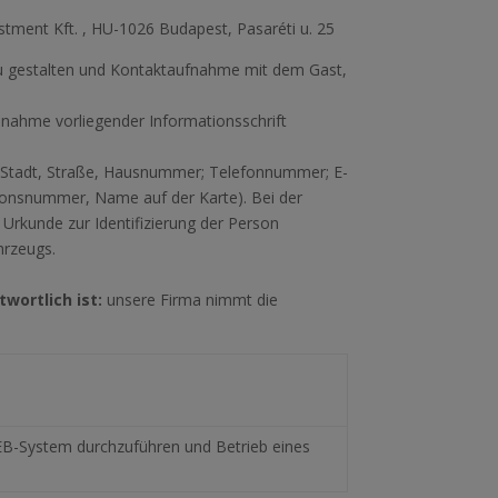
stment Kft. , HU-1026 Budapest, Pasaréti u. 25
s zu gestalten und Kontaktaufnahme mit dem Gast,
nnahme vorliegender Informationsschrift
 Stadt, Straße, Hausnummer; Telefonnummer; E-
ionsnummer, Name auf der Karte). Bei der
rkunde zur Identifizierung der Person
hrzeugs.
wortlich ist:
unsere Firma nimmt die
EB-System durchzuführen und Betrieb eines