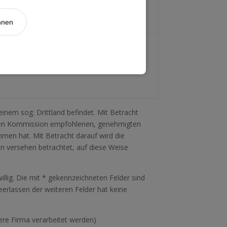
hnen
hreren Vertriebskanälen sondern in einem
nhang mit der Kundenverwaltung
einem sog. Drittland befindet. Mit Betracht
ischen Kommission empfohlenen, genehmigten
en hat. Mit Betracht darauf wird die
n versehen betrachtet, auf diese Weise
willig. Die mit * gekennzeichneten Felder sind
erlassen der weiteren Felder hat keine
ere Firma verarbeitet werden)