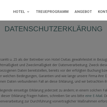
HOTEL
TREUEPROGRAMM
ANGEBOT
KON
DATENSCHUTZERKLÄRUNG
réti u. 25 als der Betreiber von Hotel Civitas gewährleistet in Bezug 
htmäßigkeit und Zweckmäßigkeit der Datenverarbeitung. Zweck dieser
bezogenen Daten bereitstellen, bereits vor der erfolgten Buchung bz
r welchen Bedingungen, Garantien und wie lange unsere Firma ihre Dat
 Daten verbundenen Fall an diese Erklärung, und wir betrachten ihren
iegende einseitige Erklärung jederzeit zu ändern; in einem solchen F
s dieser Erklärung Fragen haben, schreiben Sie uns bitte
eine E-Mail
. 
e Datenverarbeitung zur Durchführung vorvertraglicher Maßnahmen erfor