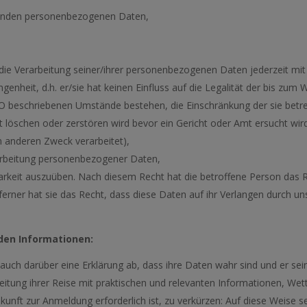
ffenden personenbezogenen Daten,
in die Verarbeitung seiner/ihrer personenbezogenen Daten jederzeit mit
ngenheit, d.h. er/sie hat keinen Einfluss auf die Legalität der bis zu
DSGVO beschriebenen Umstände bestehen, die Einschränkung der sie b
t löschen oder zerstören wird bevor ein Gericht oder Amt ersucht wir
m anderen Zweck verarbeitet),
arbeitung personenbezogener Daten,
arkeit auszuüben. Nach diesem Recht hat die betroffene Person das 
ferner hat sie das Recht, dass diese Daten auf ihr Verlangen durch 
den Informationen:
auch darüber eine Erklärung ab, dass ihre Daten wahr sind und er sei
reitung ihrer Reise mit praktischen und relevanten Informationen, W
 Ankunft zur Anmeldung erforderlich ist, zu verkürzen: Auf diese Weise s