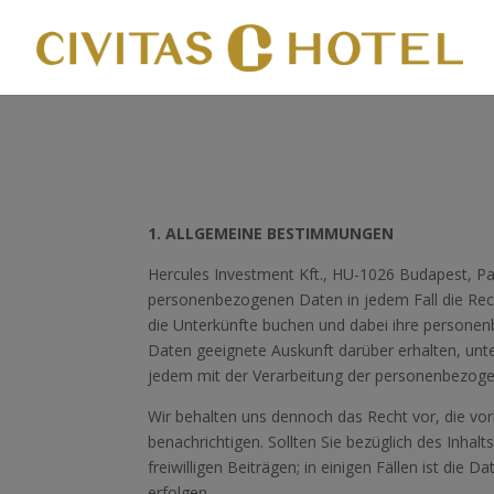
1. ALLGEMEINE BESTIMMUNGEN
Hercules Investment Kft., HU-1026 Budapest, Pasa
personenbezogenen Daten in jedem Fall die Rec
die Unterkünfte buchen und dabei ihre personen
Daten geeignete Auskunft darüber erhalten, unte
jedem mit der Verarbeitung der personenbezogenen
Wir behalten uns dennoch das Recht vor, die vorl
benachrichtigen. Sollten Sie bezüglich des Inhalt
freiwilligen Beiträgen; in einigen Fällen ist di
erfolgen.