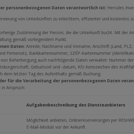
 der personenbezogenen Daten verantwortlich ist:
Hercules Inve
ervierung von Unterkünften zu erleichtern, effizienter und kostenlo
orherige Zustimmung der Person, die die Unterkunft bucht. Mit der A
waltung gemäß vorliegendem Punkt.
enen Daten:
Anrede; Nachname und Vorname; Anschrift (Land, PLZ,
 und Firmensitz, Bankkartennummer, SZÉP-Kartennummer (Identifikat
 von Beherbergung auch nachfolgende Daten verwaltet: Nummer der U
atsbürgerschaft, Geburtsort und -datum, Kfz-Kennzeichen des Kraftfa
ch dem letzten Tag des Aufenthalts gemäß Buchung.
er für die Verarbeitung der personenbezogenen Daten verant
t in Anspruch:
Aufgabenbeschreibung des Diensteanbieters
Möglichkeit anbieten, Onlinereservierungen per RESnW
E-Mail-Moduls vor der Ankunft