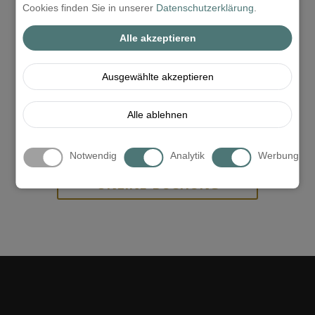
Anspruch nehmen.
Cookies finden Sie in unserer
Datenschutzerklärung
.
Wählen Sie das Datum und den Zimmertyp aus, dann
Alle akzeptieren
schauen Sie die
Urlaub in Sopron und der
Nachbarschaft
!
Ausgewählte akzeptieren
ANFRAGE
Alle ablehnen
Notwendig
Analytik
Werbung
PREISKALKULATION &
ONLINE-BUCHUNG