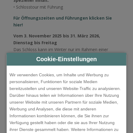
Spezieller Inhalt:
• Schlosstour mit Führung
Für Öffnungszeiten und Führungen klicken Sie
hier!
Vom 3. November 2025 bis 31. März 2026,
Dienstag bis Freitag
Das Schloss kann im Winter nur im Rahmen einer
Führung besichtigt werden:
Cookie-Einstellungen
Führungen auf Deutsch: 11:00, 13:00 Uhr
Samstag, Sonntag und an Feiertagen
Wir verwenden Cookies, um Inhalte und Werbung zu
Die Schlossausstellungen können auch ohne Führung
personalisieren, Funktionen für soziale Medien
besichtigt werden: 10:00 – 17:00 Uhr
bereitzustellen und unseren Website-Traffic zu analysieren.
Führung auf Ungarisch: 11:00, 15:00 Uhr
Darüber hinaus teilen wir Informationen über Ihre Nutzung
unserer Website mit unseren Partnern für soziale Medien,
Schlossticket mit Führung:
HUF 5.900 / Person
Werbung und Analysen, die diese mit anderen
*Das Schloss ist in Eisenstadt (Kismarton), das ist mit
Informationen kombinieren können, die Sie ihnen zur
Auto zirka 25 Minute, wo die Reise individuell passiert,
Verfügung gestellt haben oder die sie aus Ihrer Nutzung
oder Sie können
unser vergünstigtes Taxiangebot
in
ihrer Dienste gesammelt haben. Weitere Informationen zu