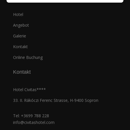
Hotel
Angebot
Galerie
Kontakt
Online Buchung
Kontakt
Hotel Civitas****
33. II. Rákóczi Ferenc Strasse, H-9400 Sopron
Tel:
+3699 788 228
info@civitashotel.com