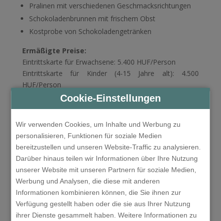
Pralinen mit verschiedenen Geschmacksrichtungen
Schokoladenbrunnen mit frischem Obst
Kostprobe von Schokoladengetränken
Ermäßigte Preise:
Eintrittskarte für Erwachsene: 5.400 HUF/Person
Eintrittskarte für Kinder (4-15 Jahre alt): 4.500
HUF/Person
Cookie-Einstellungen
Kostprobezeiten:
Montag bis Samstag um 10.00 und
14.00 Uhr, Sonntag um 10.00 Uhr (je nach
Wir verwenden Cookies, um Inhalte und Werbung zu
Öffnungszeiten)
personalisieren, Funktionen für soziale Medien
Unsere Rezeption vereinbart Ihnen die gewählte Zeit.
bereitzustellen und unseren Website-Traffic zu analysieren.
Darüber hinaus teilen wir Informationen über Ihre Nutzung
*Die Konditorei können Sie mit dem Auto in 5 Minuten
unserer Website mit unseren Partnern für soziale Medien,
von unserem Hotel erreichen, die Anreise erfolgt
Werbung und Analysen, die diese mit anderen
individuell oder erkundigen nach unserem Taxiangebot.
Informationen kombinieren können, die Sie ihnen zur
Um den Service zu buchen, klicken Sie auf die
Verfügung gestellt haben oder die sie aus Ihrer Nutzung
Schaltfläche unten, geben Sie das Datum und die
ihrer Dienste gesammelt haben. Weitere Informationen zu