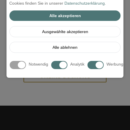
Zimmerkategorie ein und wählen Sie dann aus den
Cookies finden Sie in unserer
Datenschutzerklärung
.
Dienstleistungen unter Programme in und um Sopron!
Alle akzeptieren
Auf unserer Website finden Sie garantiert die besten
Preise!
Ausgewählte akzeptieren
ANFRAGE
Alle ablehnen
Notwendig
Analytik
Werbung
PREISKALKULATION &
ONLINE-BUCHUNG