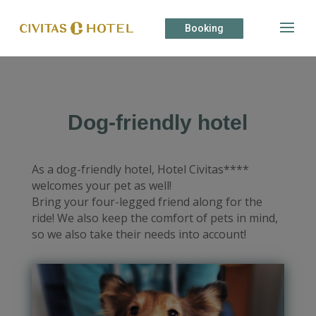
Booking
Dog-friendly hotel
As a dog-friendly hotel, Hotel Civitas****
welcomes your pet as well!
Bring your four-legged friend along for the
ride! We also keep the comfort of pets in mind,
so we also take their needs into account!