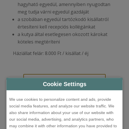
hagyható egyedül, amennyiben nyugodtan
meg tudja várni egyedül gazdáját
a szobában egyedül tartózkodó kisállatról
értesíteni kell recepciós kollégánkat
a kutya által esetlegesen okozott károkat
köteles megtéríteni
Háziállat felár: 8.000 Ft / kisállat / éj
Price request
Cookie Settings
We use cookies to personalize content and ads, provide
Price calculation & Online
social media features, and analyze our website traffic. We
booking
also share information about your use of our website with
our social media, advertising, and analytics partners, who
may combine it with other information you have provided to