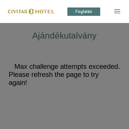
Foglalás
Ajándékutalvány