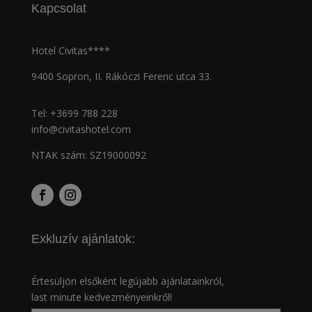
Kapcsolat
Hotel Civitas****
9400 Sopron, II. Rákóczi Ferenc utca 33.
Tel:
+3699 788 228
info@civitashotel.com
NTAK szám: SZ19000092
Exkluzív ajánlatok:
Értesüljön elsőként legújabb ajánlatainkról,
last minute kedvezményeinkről!