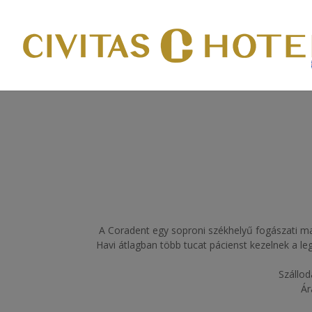
A Coradent egy soproni székhelyű fogászati mag
Havi átlagban több tucat pácienst kezelnek a le
Szállod
Ár