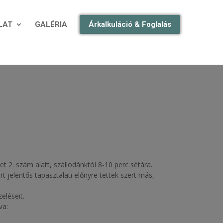
LAT
GALÉRIA
Árkalkuláció & Foglalás
 2. szám alatt, szállodánktól 8-10 perc sétára.
 jelentős tapasztalati előnyre tettek szert más,
eléseit.
va: