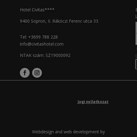
Hotel Civitas****
9400 Sopron, II. Rákóczi Ferenc utca 33.
Tel:
+3699 788 228
info@civitashotel.com
NTAK szám: SZ19000092
Jogi nyilatkozat
Webdesign and web development by