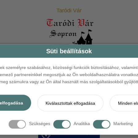
Taródi Vár
Süti beállítások
ések személyre szabásához, közösségi funkciók biztosításához, valami
elemező partnereinkkel megosztjuk az Ön weboldalhasználatra vonatkozó
eg számukra vagy az Ön által használt más szolgáltatásokból gyűjtötte
Eszterháza Központ
elfogadása
Kiválasztottak elfogadása
Minden el
Szükséges
Analitika
Marketing