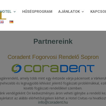
HOTEL
HŰSÉGPROGRAM
AJÁNLATOK
KAPCSO
Partnereink
Coradent Fogorvosi Rendelő Sopron
ánrendelő, amely több mint egy évtizede várja pácienseit a Várkerület
gnehezebb és legnagyobb kihívást jelentő fogászati problémákkal, ezért
kisebb fogászati rendelőkkel szemben.
ánk vendégeként Ön kedvezményes áron veheti igénybe a rendelő kez
ajánlatot az alábbi elérhetőségeken kérhet a Hotel Civitas-ra hivatkoz
info@coradent.hu