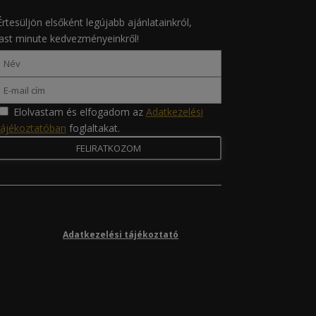
Értesüljön elsőként legújabb ajánlatainkról,
last minute kedvezményeinkről!
Elolvastam és elfogadom az
Adatkezelési
tájékoztatóban
foglaltakat.
Adatkezelési tájékoztató