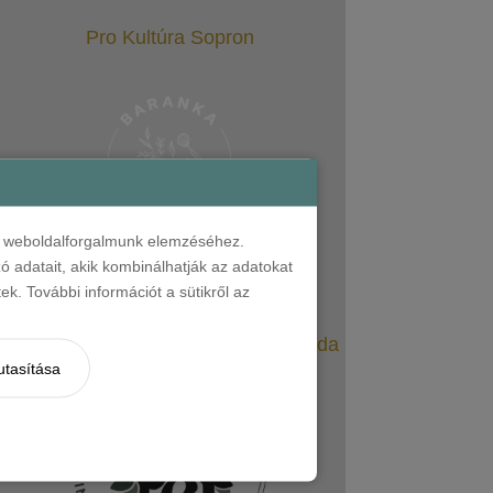
Pro Kultúra Sopron
nt weboldalforgalmunk elemzéséhez.
 adatait, akik kombinálhatják az adatokat
k. További információt a sütikről az
Harrer Csokoládéműhely & Cukrászda
utasítása