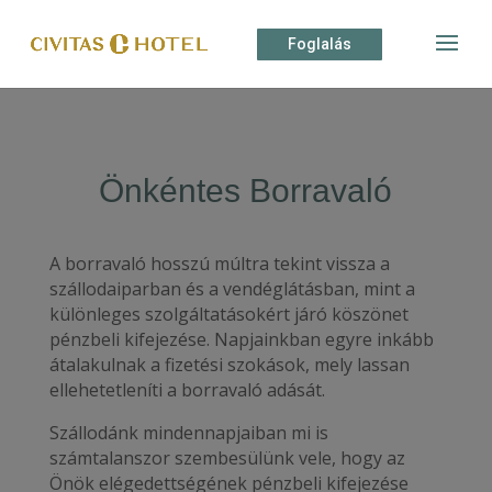
Foglalás
Önkéntes Borravaló
A borravaló hosszú múltra tekint vissza a
szállodaiparban és a vendéglátásban, mint a
különleges szolgáltatásokért járó köszönet
pénzbeli kifejezése. Napjainkban egyre inkább
átalakulnak a fizetési szokások, mely lassan
ellehetetleníti a borravaló adását.
Szállodánk mindennapjaiban mi is
számtalanszor szembesülünk vele, hogy az
Önök elégedettségének pénzbeli kifejezése