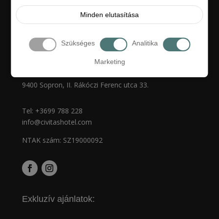
Dolgozz Nálunk!
Minden elutasítása
Kapcsolat
Szükséges
Analitika
Marketing
Hotel Civitas****
9400 Sopron, II. Rákóczi Ferenc utca 33.
Tel:
+3699 788 228
info@civitashotel.com
NTAK szám: SZ19000092
Exkluzív ajánlatok: