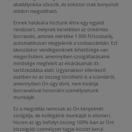
akadályokba ütközik, és sokszor csak bonyolult
módon megoldható.
Ennek hatására hoztunk létre egy egyedi
rendszert, melynek keretében az önkéntes
borravaló, aminek mértéke 1 000 Ft/szoba/éj,
automatikusan megjelenik a szobaszámlán. Ezt
távozáskor vendégeinknek lehetősége van
megerősíteni, amennyiben szolgáltatásaink
minősége megfelelt az elvárásainak itt-
tartózkodása alatt. Ugyanakkor ellenkező
esetben ez az összeg törölhető is a számláról,
amennyiben Ön úgy dönt, nem kívánja
borravalóval honorálni személyzetünk
munkáját.
Ez a megoldás nemcsak az Ön kényelmét
szolgálja, de kollégáink munkáját is elismeri,
hiszen az így befolyt összeg 100%-ban az Önt
kiszolgáló személyzet tagjai között kerül