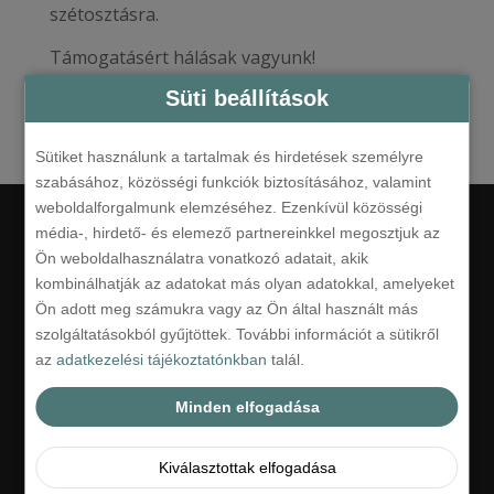
szétosztásra.
Támogatásért hálásak vagyunk!
Hotel Civitas csapata
Süti beállítások
Sütiket használunk a tartalmak és hirdetések személyre
szabásához, közösségi funkciók biztosításához, valamint
weboldalforgalmunk elemzéséhez. Ezenkívül közösségi
média-, hirdető- és elemező partnereinkkel megosztjuk az
Linkek
Ön weboldalhasználatra vonatkozó adatait, akik
kombinálhatják az adatokat más olyan adatokkal, amelyeket
Ön adott meg számukra vagy az Ön által használt más
Hotel
szolgáltatásokból gyűjtöttek. További információt a sütikről
Ajánlatok
az
adatkezelési tájékoztatónkban
talál.
Galéria
Minden elfogadása
Kapcsolat
Kiválasztottak elfogadása
Foglalás