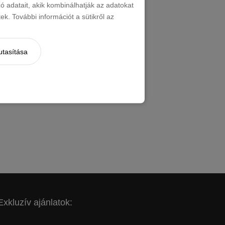
 adatait, akik kombinálhatják az adatokat
 a legkedvezőbb árat találja!
k. További információt a sütikről az
RAJÁNLATKÉRÉS
utasítása
CIÓ & ONLINE FOGLALÁS
Exkluzív ajánlatok: