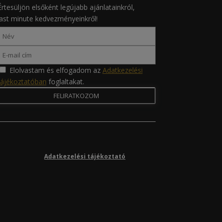
Értesüljön elsőként legújabb ajánlatainkról,
last minute kedvezményeinkről!
Elolvastam és elfogadom az
Adatkezelési
tájékoztatóban
foglaltakat.
Adatkezelési tájékoztató