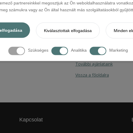
elemező partnereinkkel megosztjuk az Ön weboldalhasználatra vonatkozó
Weboldalunkon garantáltan
eg számukra vagy az Ön által használt más szolgáltatásokból gyűjtötte
Á
elfogadása
Kiválasztottak elfogadása
Minden el
ÁRKALKULÁ
Szükséges
Analitika
Marketing
További ajánlataink
Vissza a főoldalra
Kapcsolat