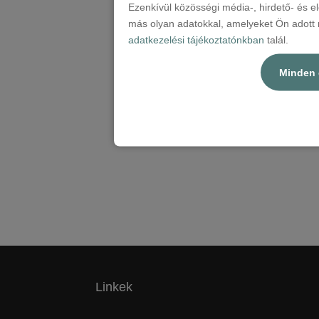
Ezenkívül közösségi média-, hirdető- és 
más olyan adatokkal, amelyeket Ön adott m
adatkezelési tájékoztatónkban
talál.
Minden 
Linkek