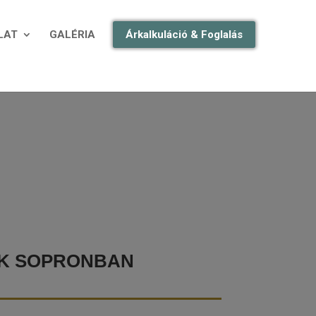
LAT
GALÉRIA
Árkalkuláció & Foglalás
K SOPRONBAN