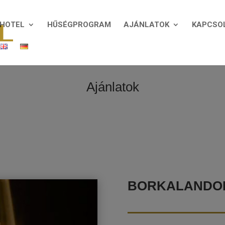
HOTEL
HŰSÉGPROGRAM
AJÁNLATOK
KAPCSO
Ajánlatok
BORKALANDO