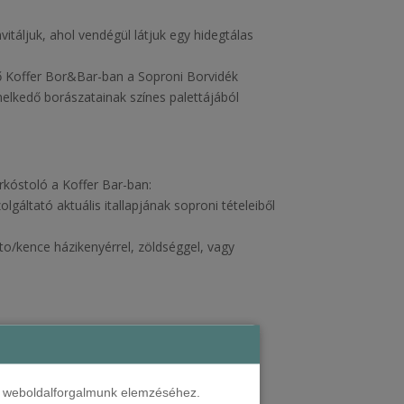
itáljuk, ahol vendégül látjuk egy hidegtálas
ő Koffer Bor&Bar-ban a Soproni Borvidék
melkedő borászatainak színes palettájából
kóstoló a Koffer Bar-ban:
lgáltató aktuális itallapjának soproni tételeiből
o/kence házikenyérrel, zöldséggel, vagy
 kattintson az alábbi gombra, adja meg a
jd válassza ki a
Programok Sopronban és
ok közül!
nt weboldalforgalmunk elemzéséhez.