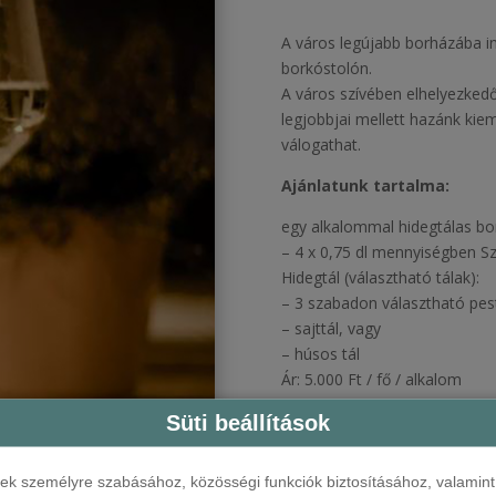
A város legújabb borházába inv
borkóstolón.
A város szívében elhelyezked
legjobbjai mellett hazánk kie
válogathat.
Ajánlatunk tartalma:
egy alkalommal hidegtálas bor
– 4 x 0,75 dl mennyiségben Szo
Hidegtál (választható tálak):
– 3 szabadon választható pest
– sajttál, vagy
– húsos tál
Ár: 5.000 Ft / fő / alkalom
A szolgáltatás lefoglalásához
Süti beállítások
dátumot és a szobatípust, ma
környékén
című szolgáltatás
ések személyre szabásához, közösségi funkciók biztosításához, valami