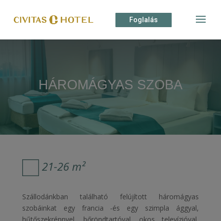
Foglalás
HÁROMÁGYAS SZOBA
21-26 m²
Szállodánkban található felújított háromágyas
szobáinkat egy francia -és egy szimpla ággyal,
hűtőszekrénnyel, bőröndtartóval, okos televízióval,