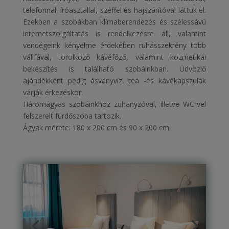
telefonnal, íróasztallal, széffel és hajszárítóval láttuk el.
Ezekben a szobákban klímaberendezés és szélessávú
internetszolgáltatás is rendelkezésre áll, valamint
vendégeink kényelme érdekében ruhásszekrény több
vállfával, törölköző kávéfőző, valamint kozmetikai
bekészítés is található szobáinkban. Üdvözlő
ajándékként pedig ásványvíz, tea -és kávékapszulák
várják érkezéskor.
Háromágyas szobáinkhoz zuhanyzóval, illetve WC-vel
felszerelt fürdőszoba tartozik.
Ágyak mérete: 180 x 200 cm és 90 x 200 cm