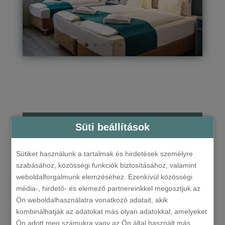
Süti beállítások
Ajánlatkérés
Weboldalunkon garantáltan a legkedvezőbb
Sütiket használunk a tartalmak és hirdetések személyre
árat találja!
szabásához, közösségi funkciók biztosításához, valamint
weboldalforgalmunk elemzéséhez. Ezenkívül közösségi
média-, hirdető- és elemező partnereinkkel megosztjuk az
AJÁNLATKÉRÉS
Ön weboldalhasználatra vonatkozó adatait, akik
kombinálhatják az adatokat más olyan adatokkal, amelyeket
Ön adott meg számukra vagy az Ön által használt más