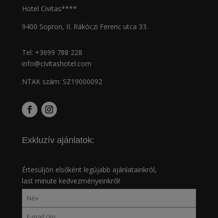
Hotel Civitas****
9400 Sopron, II. Rákóczi Ferenc utca 33.
Tel:
+3699 788 228
info@civitashotel.com
NTAK szám: SZ19000092
Exkluzív ajánlatok:
Értesüljön elsőként legújabb ajánlatainkról,
last minute kedvezményeinkről!