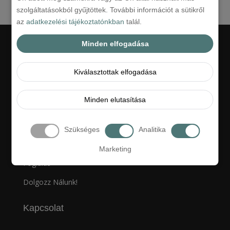
szolgáltatásokból gyűjtöttek. További információt a sütikről
az
adatkezelési tájékoztatónkban
talál.
Minden elfogadása
Linkek
Kiválasztottak elfogadása
Hotel
Minden elutasítása
Ajánlatok
Galéria
Szükséges
Analitika
Kapcsolat
Marketing
Foglalás
Dolgozz Nálunk!
Kapcsolat