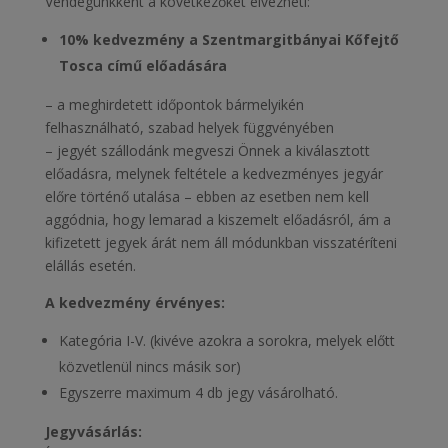
Vendégünkként a következőket élvezheti:
10% kedvezmény a Szentmargitbányai Kőfejtő
Tosca című előadására
– a meghirdetett időpontok bármelyikén
felhasználható, szabad helyek függvényében
– jegyét szállodánk megveszi Önnek a kiválasztott
előadásra, melynek feltétele a kedvezményes jegyár
előre történő utalása – ebben az esetben nem kell
aggódnia, hogy lemarad a kiszemelt előadásról, ám a
kifizetett jegyek árát nem áll módunkban visszatéríteni
elállás esetén.
A kedvezmény érvényes:
Kategória I-V. (kivéve azokra a sorokra, melyek előtt
közvetlenül nincs másik sor)
Egyszerre maximum 4 db jegy vásárolható.
Jegyvásárlás: