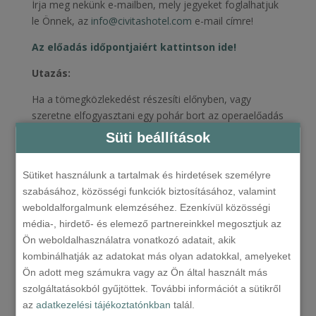
Írja meg nekünk e-mailben, mely jegyeket foglalhatjuk
le Önnek, az
info@civitashotel.com
e-mail címre!
Az előadás időpontjaiért kattintson ide!
Utazás:
Ha a tömegközlekedést részesíti előnyben, vagy
szeretne elfogyasztani egy pohár bort az operaelőadás
szünetében, akkor a színház kedvezményes
Süti beállítások
busztranszfer szolgáltatását is igénybe veheti az alábbi
előadások esetében:
Sütiket használunk a tartalmak és hirdetések személyre
Július 18. szombat
szabásához, közösségi funkciók biztosításához, valamint
weboldalforgalmunk elemzéséhez. Ezenkívül közösségi
Július 31. péntek
média-, hirdető- és elemező partnereinkkel megosztjuk az
Felszállás: 18:15, Sopron, Paprét (szállodánktól 15 perc
Ön weboldalhasználatra vonatkozó adatait, akik
séta)
kombinálhatják az adatokat más olyan adatokkal, amelyeket
Ön adott meg számukra vagy az Ön által használt más
Augusztus 15. szombat
szolgáltatásokból gyűjtöttek. További információt a sütikről
Augusztus 22. szombat
az
adatkezelési tájékoztatónkban
talál.