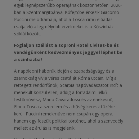
egyik legnépszerűbb operájának köszönhetően. 2026-
ban a Szentmargitbányai Kőfejtőbe érkezik Giacomo
Puccini melodrámája, ahol a Tosca című előadás
csalja elő a legmélyebb érzelmeket is a Kőszínház
sziklái között.
Foglaljon szállást a soproni Hotel Civitas-ba és
vendégünként kedvezményes jeggyel léphet be
a színházba!
A napóleoni háborúk idején a szabadságvágy és a
zsarnokság vívja véres csatáját Róma utcáin. Míg a
rettegett rendőrfőnök, Scarpia hajtóvadászatot indít a
menekült konzul ellen, addig a forradalmi lelkű
festőművész, Mario Cavaradossi és az énekesnő,
Floria Tosca a szerelem és a hűség kereszttüzébe
kerül. Puccini remekműve nem csupán egy opera,
hanem egy feszült politikai történet, ahol a szenvedély
mellett az árulás is megjelenik.