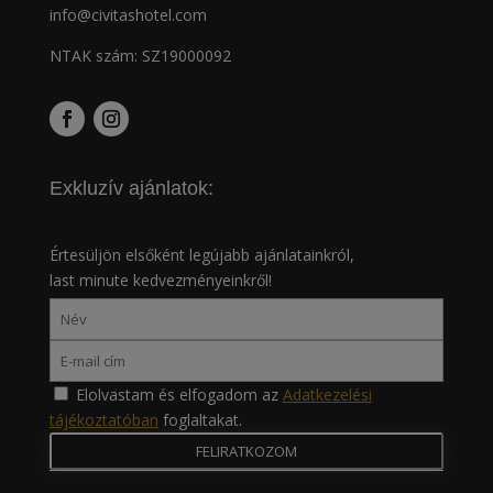
info@civitashotel.com
NTAK szám: SZ19000092
Exkluzív ajánlatok:
Értesüljön elsőként legújabb ajánlatainkról,
last minute kedvezményeinkről!
Elolvastam és elfogadom az
Adatkezelési
tájékoztatóban
foglaltakat.