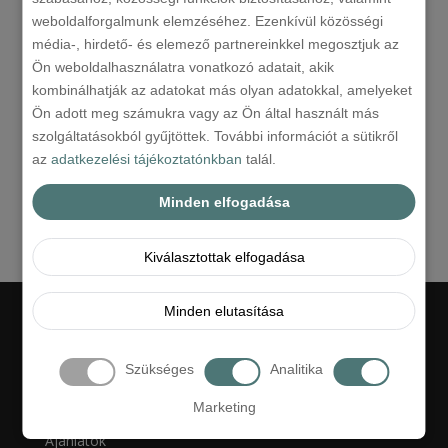
weboldalforgalmunk elemzéséhez. Ezenkívül közösségi
média-, hirdető- és elemező partnereinkkel megosztjuk az
ÁRKALKULÁCIÓ & ONLINE
Ön weboldalhasználatra vonatkozó adatait, akik
FOGLALÁS
kombinálhatják az adatokat más olyan adatokkal, amelyeket
Ön adott meg számukra vagy az Ön által használt más
szolgáltatásokból gyűjtöttek. További információt a sütikről
További ajánlataink
az
adatkezelési tájékoztatónkban
talál.
Vissza a főoldalra
Minden elfogadása
Kiválasztottak elfogadása
Minden elutasítása
Linkek
Szükséges
Analitika
Hotel
Marketing
Ajánlatok