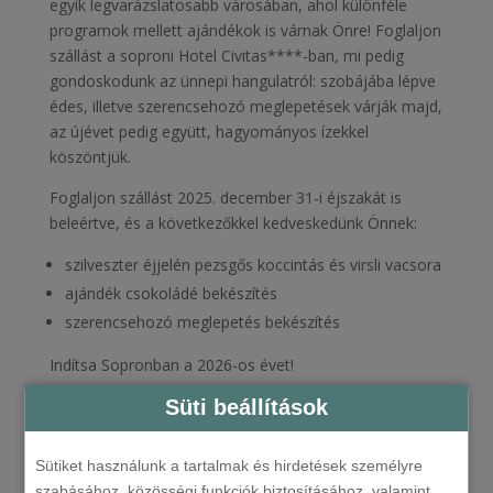
egyik legvarázslatosabb városában, ahol különféle
programok mellett ajándékok is várnak Önre! Foglaljon
szállást a soproni Hotel Civitas****-ban, mi pedig
gondoskodunk az ünnepi hangulatról: szobájába lépve
édes, illetve szerencsehozó meglepetések várják majd,
az újévet pedig együtt, hagyományos ízekkel
köszöntjük.
Foglaljon szállást 2025. december 31-i éjszakát is
beleértve, és a következőkkel kedveskedünk Önnek:
szilveszter éjjelén pezsgős koccintás és virsli vacsora
ajándék csokoládé bekészítés
szerencsehozó meglepetés bekészítés
Indítsa Sopronban a 2026-os évet!
Süti beállítások
Weboldalunkon garantáltan a legkedvezőbb árat találja!
Sütiket használunk a tartalmak és hirdetések személyre
ÁRAJÁNLATKÉRÉS
szabásához, közösségi funkciók biztosításához, valamint