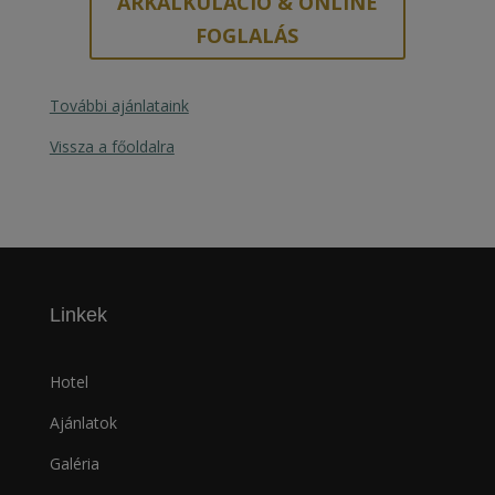
ÁRKALKULÁCIÓ & ONLINE
FOGLALÁS
További ajánlataink
Vissza a főoldalra
Linkek
Hotel
Ajánlatok
Galéria