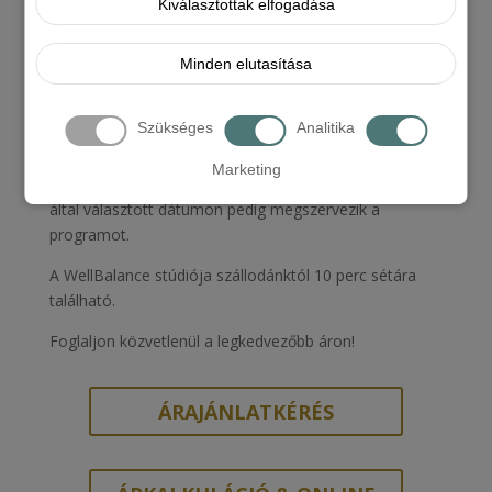
Kiválasztottak elfogadása
Foglaljon szállást, majd jelezze a masszázs
szolgáltatásunkra való igényét recepciónk felé a
Minden elutasítása
következő elérhetőségek valamelyikén:
Tel:
+3699 788 228
E-mail:
info@civitashotel.com
Szükséges
Analitika
Kollégáink árajánlatot adnak és felajánlanak az itt
Marketing
tartózkodása alatt lefoglalható időpontokat, az Ön
által választott dátumon pedig megszervezik a
programot.
A WellBalance stúdiója szállodánktól 10 perc sétára
található.
Foglaljon közvetlenül a legkedvezőbb áron!
ÁRAJÁNLATKÉRÉS