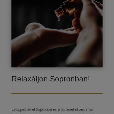
Relaxáljon Sopronban!
Látogasson el Sopronba és a történelmi belváros