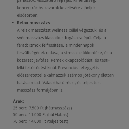
panaszok, visszatérő fejfájás, kimerültség,
koncentrációs zavarok kezelésére ajánljuk
elsősorban.
Relax masszázs
A relax masszázst wellness céllal végezzük, és a
svédmasszázs klasszikus fogásaira épül. Célja a
fáradt izmok felfrissítése, a mindennapok
feszültségének oldása, a stressz csökkentése, és a
közérzet javítása. Remek kikapcsolódást, és testi-
lelki feltöltődést kínál. Prevenciós jelleggel is
előszeretettel alkalmazzuk számos jótékony élettani
hatása miatt. Választható rész-, és teljes test
masszázs formájában is.
Árak:
25 perc: 7.500 Ft (hátmasszázs)
50 perc: 11.000 Ft (hát+lábak)
70 perc: 14.000 Ft (teljes test)