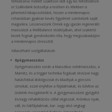
felfedezése mellett szakítson időt egy kis feltöltődésre
is! Szállodánk biztosítja a testben és lélekben is
pihentető kikapcsolódást, hiszen a mindennapos
rohanásban gyakran kevés figyelmet szentelünk saját
magunkra. Leszervezünk Önnek egy igazán regeneráló
masszázst a WellBalance stúdiójában, ahol szakértő
kezek fognak gondoskodni róla, hogy megszabaduljon
a mindennapos stressztől.
Választható szolgáltatások:
Gyógymasszázs
Gyógymasszázs során a klasszikus svédmasszázs, a
Marnitz, és a trigger technika fogásait ötvözve nagy
hatásfokkal átdolgozzuk és kilazítjuk a görcsös
izmokat, ezzel enyhítve a fájdalmakat, és bővítve az
ízületek mozgásterét is. A gyógymasszázst gyógyító
és/vagy rehabilitációs céllal végezzük. Krónikus nyak,
váll, és hátfájdalmak, kar- vagy alsó végtagi