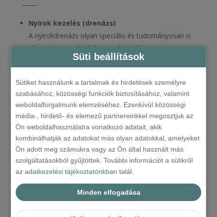
——-
Nyirok kezelés (drenázs)
A nyirokdrenázs olyan speciális és tudományosan is
elismert masszázsfajta, amely javítja a
Süti beállítások
nyirokelfolyást, rendszeres alkalmazása megszünteti
a szöveti nyirokpangást, aktiválja az
Sütiket használunk a tartalmak és hirdetések személyre
immunrendszert, serkenti a salakanyagok
szabásához, közösségi funkciók biztosításához, valamint
elszállítását, hozzájárulva a sejtregenerálódáshoz, a
weboldalforgalmunk elemzéséhez. Ezenkívül közösségi
gyulladások, sebek gyógyulásához. Az erős
média-, hirdető- és elemező partnereinkkel megosztjuk az
immunrendszer bázisát a jó nyirokáramlás és a
Ön weboldalhasználatra vonatkozó adatait, akik
nyirokcsomók helyes működése képezi.
kombinálhatják az adatokat más olyan adatokkal, amelyeket
Ön adott meg számukra vagy az Ön által használt más
Árak:
szolgáltatásokból gyűjtöttek. További információt a sütikről
30 perc: 9.500 Ft
az
adatkezelési tájékoztatónkban
talál.
60 perc: 15.000 Ft
75 perc: 18.000 Ft
Minden elfogadása
——-